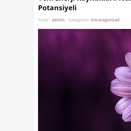
Potansiyeli
Yazar:
admin
kategorisi
Uncategorized