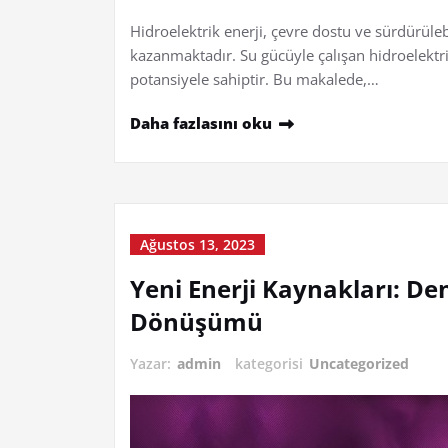
Hidroelektrik enerji, çevre dostu ve sürdürüleb
kazanmaktadır. Su gücüyle çalışan hidroelektri
potansiyele sahiptir. Bu makalede,…
Daha fazlasını oku
Ağustos 13, 2023
Yeni Enerji Kaynakları: Den
Dönüşümü
Yazar:
admin
kategorisi
Uncategorized