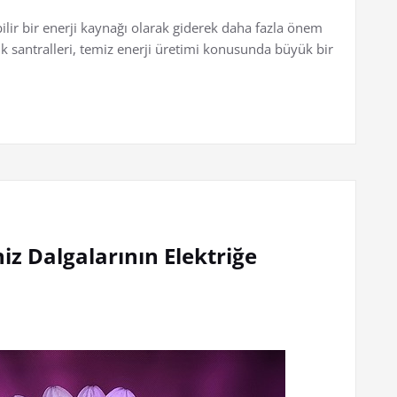
ilir bir enerji kaynağı olarak giderek daha fazla önem
k santralleri, temiz enerji üretimi konusunda büyük bir
iz Dalgalarının Elektriğe