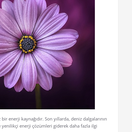
z bir enerji kaynağıdır. Son yıllarda, deniz dalgalarının
enilikçi enerji çözümleri giderek daha fazla ilgi