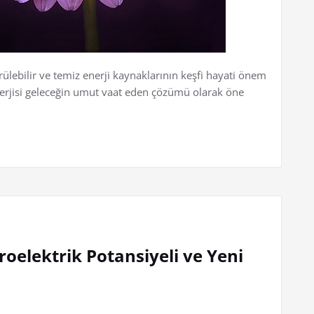
ülebilir ve temiz enerji kaynaklarının keşfi hayati önem
erjisi geleceğin umut vaat eden çözümü olarak öne
roelektrik Potansiyeli ve Yeni