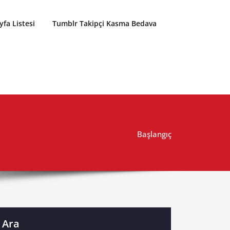
yfa Listesi
Tumblr Takipçi Kasma Bedava
Başlangıç
Ara