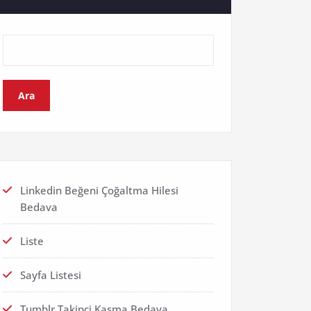
Ara
Linkedin Beğeni Çoğaltma Hilesi
Bedava
Liste
Sayfa Listesi
Tumblr Takipçi Kasma Bedava