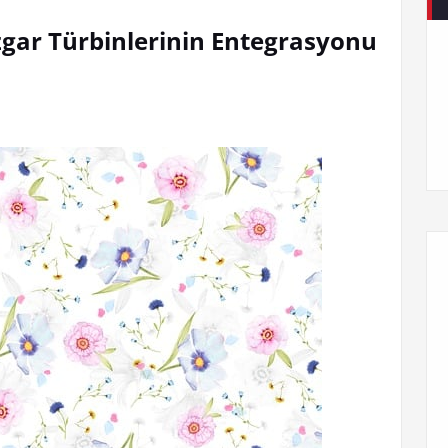
zgar Türbinlerinin Entegrasyonu