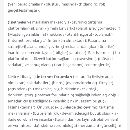
{yeni paradigmaların} oluşturulmasında} {hızlandırıcı rol}
gerçekleştirmiştir}.
{İşletmeler ve markalar} maksadıyla} çevrimiçi tartışma
platformları} sık sıra} kıymetli bir varlık} {olarak işlev görmektedir}.
{Müşteri geri bildirimi} {hakkında} otantik içgörü} {toplamak}
{İnternet forumlarıyla} {mümkün olmaktadır}. Pazarlama
stratejileri} alanlarında} çevrimiçi mekanlardan çıkan} öneriler}
inanılmaz derecede faydalı} bilgiler} yaratırlar}. Bazı işletmeler} bu
platformlarda düzenli katılım sağlamak} {sayesinde} {müşteri
sadakati} ve sonuç olarak} ticari başarılarını} ilerletmişlerdir}.
Netice itibariyle}
İnternet forumları
tek taraflı} iletişim aracı
olmaktan} çok daha ileri} {bir rol} {oynamaktadırlar}. Bireyler}
{açısından} {bu mekanlar} bilgi birikiminin} çekirdeği}
dönüşmüştür}. {İnternet forumlarının} sağladığı imkanlar} doğru
amaçlar için işletildiğinde} insanlık için} muazzam bir güç}
taşımaktadırlar}. Önümüzdeki günlerde de} çevrimiçi tartışma
mekanlarının} {bu önemli rolü} devam edeceği} büyük olasılıkla}
ifade edilebilir} ve insanlar} {tarafından} bu kıymetli platformları}
en verimli oranda} işletme sorumluluğu} {her zaman} {güncelliğini