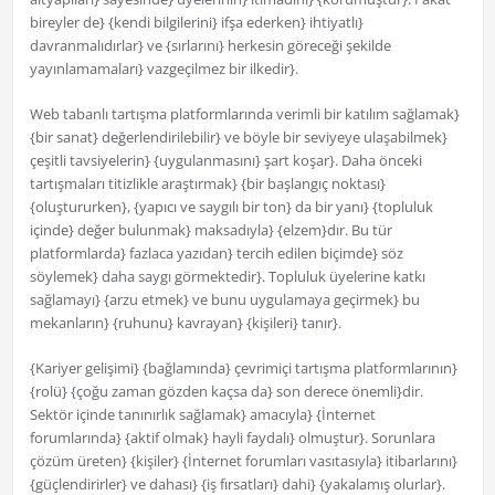
bireyler de} {kendi bilgilerini} ifşa ederken} ihtiyatlı}
davranmalıdırlar} ve {sırlarını} herkesin göreceği şekilde
yayınlamamaları} vazgeçilmez bir ilkedir}.
Web tabanlı tartışma platformlarında verimli bir katılım sağlamak}
{bir sanat} değerlendirilebilir} ve böyle bir seviyeye ulaşabilmek}
çeşitli tavsiyelerin} {uygulanmasını} şart koşar}. Daha önceki
tartışmaları titizlikle araştırmak} {bir başlangıç noktası}
{oluştururken}, {yapıcı ve saygılı bir ton} da bir yanı} {topluluk
içinde} değer bulunmak} maksadıyla} {elzem}dır. Bu tür
platformlarda} fazlaca yazıdan} tercih edilen biçimde} söz
söylemek} daha saygı görmektedir}. Topluluk üyelerine katkı
sağlamayı} {arzu etmek} ve bunu uygulamaya geçirmek} bu
mekanların} {ruhunu} kavrayan} {kişileri} tanır}.
{Kariyer gelişimi} {bağlamında} çevrimiçi tartışma platformlarının}
{rolü} {çoğu zaman gözden kaçsa da} son derece önemli}dir.
Sektör içinde tanınırlık sağlamak} amacıyla} {İnternet
forumlarında} {aktif olmak} hayli faydalı} olmuştur}. Sorunlara
çözüm üreten} {kişiler} {İnternet forumları vasıtasıyla} itibarlarını}
{güçlendirirler} ve dahası} {iş fırsatları} dahi} {yakalamış olurlar}.