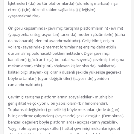
İşletmeler} {da} bu tür platformlarda} {olumlu iş markası} inşa
etmek} {için} düzenli katılım sağladıkça} {değişim}
{yaşamaktadırlar}.
Ön görü kapsamında} çevrimiçi tartışma platformlarının} {evrimi}
{yapay zeka entegrasyonları} tarzında} modern çözümlerle} {daha
da hızlanacak} izlenimi uyandırmaktadır}. Geliştirilmiş erişim
yolları} {sayesinde} {İnternet forumlarına} erişim} daha etkili}
durum almış bulunacak} beklenmektedir}. Diğer çevrimiçi
kanalların} {gücü arttıkça} bu hatalı varsayımla} çevrimiçi tartışma
mekanlarının} çöküşünü} söyleyen kişiler olsa da}, hakikatte}
kaliteli bilgi isteyen} kişi oranı} düzenli şekilde yükselişe geçerek}
böyle ortamları} {oyun değiştiriciler} {sayesinde} yeniden
canlandırmaktadır}.
Çevrimiçi tartışma platformlarının sosyal etkileri} müthiş bir
genişlikte} ve çok yönlü bir yapısı olan} {bir fenomendir}.
Toplumsal değişimler} genellikle} böyle mekanlar içinde doğan}
bilinçlendirme çalışmaları} {sayesinde} şekil almış}tır. {Demokrasi}
benzeri değerler} böyle platformlarda} açıkça} {tarih yazabilir}.
Yaygın olmayan perspektifler} hatta} çevrimiçi mekanlar içinde}