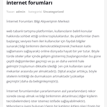
internet forumları
Yazar:
admin
kategorisi
Uncategorized
İnternet Forumları: Bilgi Alışverişinin Merkezi
web tabanlı tartışma platformları, kullanıcıların belirli konular
hakkında sohbet ettiği online topluluklardur. Bu platformlar {hem
başlangıç seviyesi hem ileri kullanıcılar için faydalı bilgiler
sunarak|bilgi birikimini demokratikleştirerek|herkesin katkı
sağlamasını sağlayarak} online dünyada hayati bir yer tutar. Böyle
türde siteler yıllar içinde gelişim göstermiş|başlangıcından bu güne
çeşitli değişimlerden geçmiş} ve şu an daha verimli hale
gelmiştir|toplumun dikkatle izlediği |en çok kullanılan sanal
mekanlar arasında yer almaktadır}}. Dijital araçlar arttıkça, böyle
sitelerin kritikliği de durmaksızın artmaktadır|yükselişe
geçmiştir|daha da belirginleşmiştir}}.
İnternet forumlarından yararlanmanın asıl yararlarından} rekor
sürede cevap almak ve bilgi birikiminin aktarılması|diğer kişilerin
tecrübelerinden} ister istemez istifade sağlayabilmektir}.
Milyonlarca üyesi bulunan|Geniş bir katılımcı kitlesi olan|Engin bir