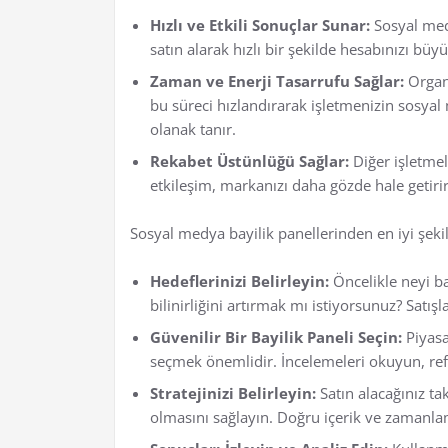
Hızlı ve Etkili Sonuçlar Sunar:
Sosyal medy
satın alarak hızlı bir şekilde hesabınızı bü
Zaman ve Enerji Tasarrufu Sağlar:
Organi
bu süreci hızlandırarak işletmenizin sosya
olanak tanır.
Rekabet Üstünlüğü Sağlar:
Diğer işletmel
etkileşim, markanızı daha gözde hale getirir
Sosyal medya bayilik panellerinden en iyi şekild
Hedeflerinizi Belirleyin:
Öncelikle neyi ba
bilinirliğini artırmak mı istiyorsunuz? Satışl
Güvenilir Bir Bayilik Paneli Seçin:
Piyasa
seçmek önemlidir. İncelemeleri okuyun, refe
Stratejinizi Belirleyin:
Satın alacağınız tak
olmasını sağlayın. Doğru içerik ve zamanlama 