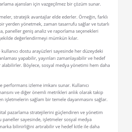
azarlama ajansları için vazgeçilmez bir çözüm sunar.
eler, stratejik avantajlar elde ederler. Örneğin, farklı
bir yerden yönetmek, zaman tasarrufu sağlar ve tutarlı
ca, paneller geniş analiz ve raporlama seçenekleri
şekilde değerlendirmeyi mümkün kılar.
 kullanıcı dostu arayüzleri sayesinde her düzeydeki
k planlaması yapabilir, yayınları zamanlayabilir ve hedef
rlar alabilirler. Böylece, sosyal medya yönetimi hem daha
 ve performans izleme imkanı sunar. Kullanıcı
ansını ve diğer önemli metrikleri anlık olarak takip
ırken işletmelerin sağlam bir temele dayanmasını sağlar.
jital pazarlama stratejilerini güçlendiren ve yönetim
u paneller sayesinde, işletmeler sosyal medya
arka bilinirliğini artırabilir ve hedef kitle ile daha