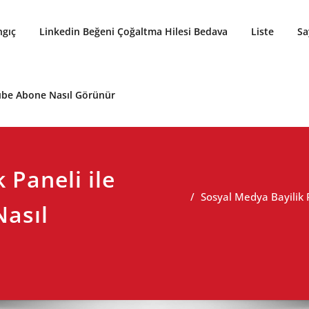
ngıç
Linkedin Beğeni Çoğaltma Hilesi Bedava
Liste
Sa
be Abone Nasıl Görünür
 Paneli ile
Sosyal Medya Bayilik Pa
Nasıl