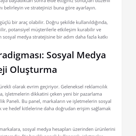
ya başladıktan sonra elde ettiğiniz sonuçları düzenli
nı belirleyin ve stratejinizi buna göre ayarlayın.
güçlü bir araç olabilir. Doğru şekilde kullanıldığında,
ir, potansiyel müşterilerle etkileşim kurabilir ve
in sosyal medya stratejisine bir adım daha fazla katkı
aradigması: Sosyal Medya
teji Oluşturma
ürekli olarak evrim geçiriyor. Geleneksel reklamcılık
a, işletmelerin dikkatini çeken yeni bir pazarlama
ik Paneli. Bu panel, markaların ve işletmelerin sosyal
k ve hedef kitlelerine daha doğrudan erişim sağlamak
 markalara, sosyal medya hesapları üzerinden ürünlerini