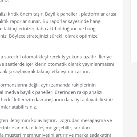
iniz.
lizi kritik önem taşır. Bayilik panelleri, platformlar arası
litik raporlar sunar. Bu raporlar sayesinde hangi
de takipçilerinizin daha aktif olduğunu ve hangi
iz. Böylece stratejinizi sürekli olarak optimize
a sürecini otomatikleştirerek iş yükünü azaltır. İleriye
h ve saatlerde içeriklerin otomatik olarak yayınlanmasını
 akışı sağlayarak takipçi etkileşimini artırır.
formanslarını değil, aynı zamanda rakiplerinin
yal medya bayilik panelleri üzerinden rakip analizi
 hedef kitlenizin davranışlarını daha iyi anlayabilirsiniz.
lar atabilirsiniz.
teri iletişimini kolaylaştırır. Doğrudan mesajlaşma ve
inizle anında etkileşime geçebilir, soruları
u da müşteri memnuniyetini artırır ve marka sadakatini