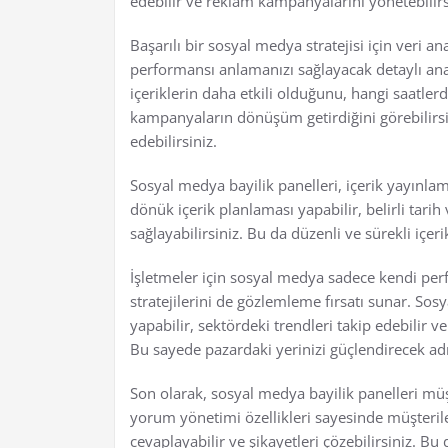
edebilir ve reklam kampanyalarını yönetebilirs
Başarılı bir sosyal medya stratejisi için veri ana
performansı anlamanızı sağlayacak detaylı ana
içeriklerin daha etkili olduğunu, hangi saatler
kampanyaların dönüşüm getirdiğini görebilirsin
edebilirsiniz.
Sosyal medya bayilik panelleri, içerik yayınlam
dönük içerik planlaması yapabilir, belirli tari
sağlayabilirsiniz. Bu da düzenli ve sürekli içerik
İşletmeler için sosyal medya sadece kendi per
stratejilerini de gözlemleme fırsatı sunar. Sos
yapabilir, sektördeki trendleri takip edebilir ve
Bu sayede pazardaki yerinizi güçlendirecek adım
Son olarak, sosyal medya bayilik panelleri müş
yorum yönetimi özellikleri sayesinde müşteriler
cevaplayabilir ve şikayetleri çözebilirsiniz. B