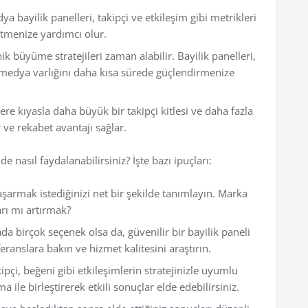
a bayilik panelleri, takipçi ve etkileşim gibi metrikleri
yütmenize yardımcı olur.
k büyüme stratejileri zaman alabilir. Bayilik panelleri,
l medya varlığını daha kısa sürede güçlendirmenize
ere kıyasla daha büyük bir takipçi kitlesi ve daha fazla
 ve rekabet avantajı sağlar.
e nasıl faydalanabilirsiniz? İşte bazı ipuçları:
şarmak istediğinizi net bir şekilde tanımlayın. Marka
arı mı artırmak?
da birçok seçenek olsa da, güvenilir bir bayilik paneli
ranslara bakın ve hizmet kalitesini araştırın.
ipçi, beğeni gibi etkileşimlerin stratejinizle uyumlu
ile birleştirerek etkili sonuçlar elde edebilirsiniz.