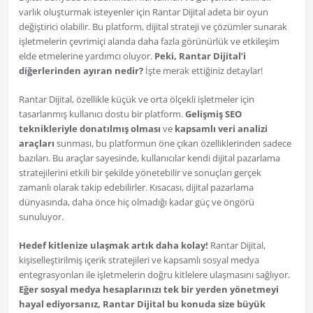
varlık oluşturmak isteyenler için Rantar Dijital adeta bir oyun
değiştirici olabilir. Bu platform, dijital strateji ve çözümler sunarak
işletmelerin çevrimiçi alanda daha fazla görünürlük ve etkileşim
elde etmelerine yardımcı oluyor.
Peki, Rantar Dijital’i
diğerlerinden ayıran nedir?
İşte merak ettiğiniz detaylar!
Rantar Dijital, özellikle küçük ve orta ölçekli işletmeler için
tasarlanmış kullanıcı dostu bir platform.
Gelişmiş SEO
teknikleriyle donatılmış olması
ve
kapsamlı veri analizi
araçları
sunması, bu platformun öne çıkan özelliklerinden sadece
bazıları. Bu araçlar sayesinde, kullanıcılar kendi dijital pazarlama
stratejilerini etkili bir şekilde yönetebilir ve sonuçları gerçek
zamanlı olarak takip edebilirler. Kısacası, dijital pazarlama
dünyasında, daha önce hiç olmadığı kadar güç ve öngörü
sunuluyor.
Hedef kitlenize ulaşmak artık daha kolay!
Rantar Dijital,
kişiselleştirilmiş içerik stratejileri ve kapsamlı sosyal medya
entegrasyonları ile işletmelerin doğru kitlelere ulaşmasını sağlıyor.
Eğer sosyal medya hesaplarınızı tek bir yerden yönetmeyi
hayal ediyorsanız, Rantar Dijital bu konuda size büyük