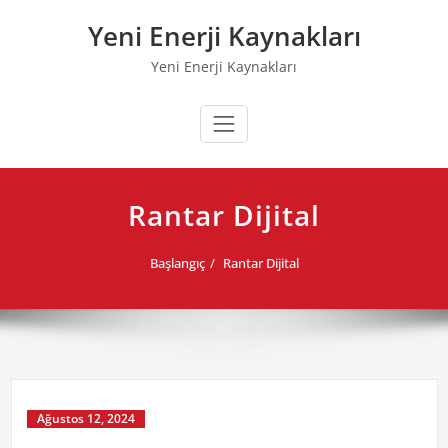
Skip
Yeni Enerji Kaynakları
to
content
Yeni Enerji Kaynakları
Rantar Dijital
Başlangıç
Rantar Dijital
Ağustos 12, 2024