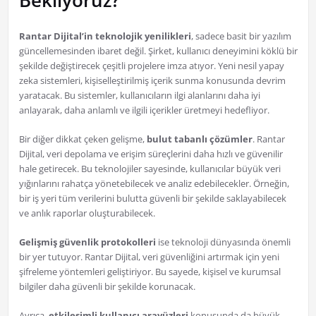
Bekliyoruz?
Rantar Dijital’in teknolojik yenilikleri
, sadece basit bir yazılım
güncellemesinden ibaret değil. Şirket, kullanıcı deneyimini köklü bir
şekilde değiştirecek çeşitli projelere imza atıyor. Yeni nesil yapay
zeka sistemleri, kişiselleştirilmiş içerik sunma konusunda devrim
yaratacak. Bu sistemler, kullanıcıların ilgi alanlarını daha iyi
anlayarak, daha anlamlı ve ilgili içerikler üretmeyi hedefliyor.
Bir diğer dikkat çeken gelişme,
bulut tabanlı çözümler
. Rantar
Dijital, veri depolama ve erişim süreçlerini daha hızlı ve güvenilir
hale getirecek. Bu teknolojiler sayesinde, kullanıcılar büyük veri
yığınlarını rahatça yönetebilecek ve analiz edebilecekler. Örneğin,
bir iş yeri tüm verilerini bulutta güvenli bir şekilde saklayabilecek
ve anlık raporlar oluşturabilecek.
Gelişmiş güvenlik protokolleri
ise teknoloji dünyasında önemli
bir yer tutuyor. Rantar Dijital, veri güvenliğini artırmak için yeni
şifreleme yöntemleri geliştiriyor. Bu sayede, kişisel ve kurumsal
bilgiler daha güvenli bir şekilde korunacak.
Ayrıca,
etkileşimli kullanıcı arayüzleri
konusunda da büyük