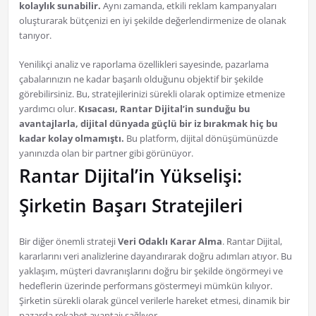
kolaylık sunabilir.
Aynı zamanda, etkili reklam kampanyaları
oluşturarak bütçenizi en iyi şekilde değerlendirmenize de olanak
tanıyor.
Yenilikçi analiz ve raporlama özellikleri sayesinde, pazarlama
çabalarınızın ne kadar başarılı olduğunu objektif bir şekilde
görebilirsiniz. Bu, stratejilerinizi sürekli olarak optimize etmenize
yardımcı olur.
Kısacası, Rantar Dijital’in sunduğu bu
avantajlarla, dijital dünyada güçlü bir iz bırakmak hiç bu
kadar kolay olmamıştı.
Bu platform, dijital dönüşümünüzde
yanınızda olan bir partner gibi görünüyor.
Rantar Dijital’in Yükselişi:
Şirketin Başarı Stratejileri
Bir diğer önemli strateji
Veri Odaklı Karar Alma
. Rantar Dijital,
kararlarını veri analizlerine dayandırarak doğru adımları atıyor. Bu
yaklaşım, müşteri davranışlarını doğru bir şekilde öngörmeyi ve
hedeflerin üzerinde performans göstermeyi mümkün kılıyor.
Şirketin sürekli olarak güncel verilerle hareket etmesi, dinamik bir
pazarda rekabet avantajı sağlıyor.