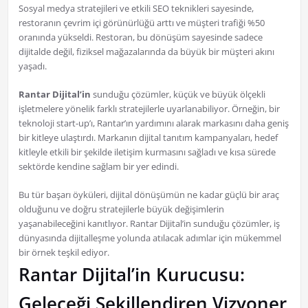
Sosyal medya stratejileri ve etkili SEO teknikleri sayesinde,
restoranın çevrim içi görünürlüğü arttı ve müşteri trafiği %50
oranında yükseldi. Restoran, bu dönüşüm sayesinde sadece
dijitalde değil, fiziksel mağazalarında da büyük bir müşteri akını
yaşadı.
Rantar Dijital’in
sunduğu çözümler, küçük ve büyük ölçekli
işletmelere yönelik farklı stratejilerle uyarlanabiliyor. Örneğin, bir
teknoloji start-up’ı, Rantar’ın yardımını alarak markasını daha geniş
bir kitleye ulaştırdı. Markanın dijital tanıtım kampanyaları, hedef
kitleyle etkili bir şekilde iletişim kurmasını sağladı ve kısa sürede
sektörde kendine sağlam bir yer edindi.
Bu tür başarı öyküleri, dijital dönüşümün ne kadar güçlü bir araç
olduğunu ve doğru stratejilerle büyük değişimlerin
yaşanabileceğini kanıtlıyor. Rantar Dijital’in sunduğu çözümler, iş
dünyasında dijitalleşme yolunda atılacak adımlar için mükemmel
bir örnek teşkil ediyor.
Rantar Dijital’in Kurucusu:
Geleceği Şekillendiren Vizyoner