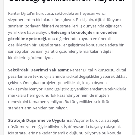
Rantar Dijital'in kurucusu, sektördeki en heyecan verici
vizyonerlerden biri olarak öne çıkıyor. Bu kişinin, dijital dünyanın
sınırlarını zorlayan fikirleri ve stratejileri, iş dünyasında çığır açan
yeniliklere kapı aralıyor.
Geleceğin teknolojilerini önceden
görebilme yeteneği
, onu diğerlerinden ayıran en önemli
özelliklerden biri. Dijital stratejiler geliştirme konusunda adeta bir
sanatçı olan bu isim, yaratıcı çözümleriyle markaların dijital
kimliklerini güçlendiriyor.
Sektördeki Devrimci Yaklaşımı
: Rantar Dijital’in kurucusu, dijital
pazarlama ve teknoloji alanında radikal değişiklikler yaparak dikkat
çekiyor. Öne çıkan projeleri, genellikle alışılmışın dışında
yaklaşımlar içeriyor. Kendi geliştirdiği yenilikçi araçlar ve tekniklerle
markalara hem görünürlük kazandırıyor hem de müşteri
deneyimini tamamen yeniliyor. Bu tür yenilikler, sektörün
standartlarını yeniden tanımlıyor.
Stratejik Düşünme ve Uygulama
: Vizyoner kurucu, stratejik
düşünme yeteneğiyle biliniyor. İş dünyasında başarıya ulaşmak
için stratejilerin ne kadar önemli olduğunu biliyor ve bu konuda