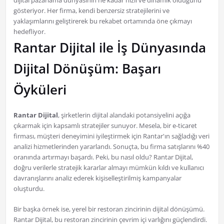
dijital pazarlama dünyasının ne kadar hızlı ve dinamik olduğunu
gösteriyor. Her firma, kendi benzersiz stratejilerini ve
yaklaşımlarını geliştirerek bu rekabet ortamında öne çıkmayı
hedefliyor.
Rantar Dijital ile İş Dünyasında
Dijital Dönüşüm: Başarı
Öyküleri
Rantar Dijital
, şirketlerin dijital alandaki potansiyelini açığa
çıkarmak için kapsamlı stratejiler sunuyor. Mesela, bir e-ticaret
firması, müşteri deneyimini iyileştirmek için Rantar'ın sağladığı veri
analizi hizmetlerinden yararlandı. Sonuçta, bu firma satışlarını %40
oranında artırmayı başardı. Peki, bu nasıl oldu? Rantar Dijital,
doğru verilerle stratejik kararlar almayı mümkün kıldı ve kullanıcı
davranışlarını analiz ederek kişiselleştirilmiş kampanyalar
oluşturdu.
Bir başka örnek ise, yerel bir restoran zincirinin dijital dönüşümü.
Rantar Dijital, bu restoran zincirinin çevrim içi varlığını güçlendirdi.