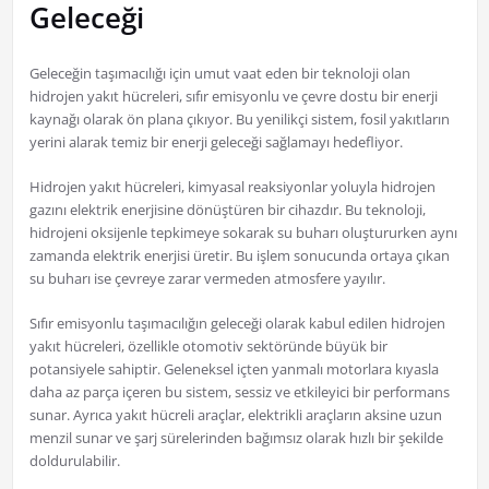
Geleceği
Geleceğin taşımacılığı için umut vaat eden bir teknoloji olan
hidrojen yakıt hücreleri, sıfır emisyonlu ve çevre dostu bir enerji
kaynağı olarak ön plana çıkıyor. Bu yenilikçi sistem, fosil yakıtların
yerini alarak temiz bir enerji geleceği sağlamayı hedefliyor.
Hidrojen yakıt hücreleri, kimyasal reaksiyonlar yoluyla hidrojen
gazını elektrik enerjisine dönüştüren bir cihazdır. Bu teknoloji,
hidrojeni oksijenle tepkimeye sokarak su buharı oluştururken aynı
zamanda elektrik enerjisi üretir. Bu işlem sonucunda ortaya çıkan
su buharı ise çevreye zarar vermeden atmosfere yayılır.
Sıfır emisyonlu taşımacılığın geleceği olarak kabul edilen hidrojen
yakıt hücreleri, özellikle otomotiv sektöründe büyük bir
potansiyele sahiptir. Geleneksel içten yanmalı motorlara kıyasla
daha az parça içeren bu sistem, sessiz ve etkileyici bir performans
sunar. Ayrıca yakıt hücreli araçlar, elektrikli araçların aksine uzun
menzil sunar ve şarj sürelerinden bağımsız olarak hızlı bir şekilde
doldurulabilir.