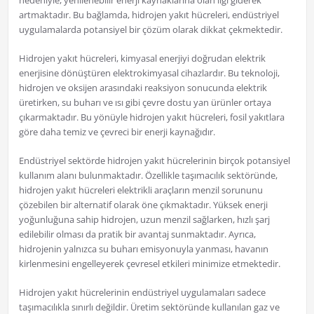
nedeniyle, yenilenebilir enerji kaynaklarına olan ilgi giderek
artmaktadır. Bu bağlamda, hidrojen yakıt hücreleri, endüstriyel
uygulamalarda potansiyel bir çözüm olarak dikkat çekmektedir.
Hidrojen yakıt hücreleri, kimyasal enerjiyi doğrudan elektrik
enerjisine dönüştüren elektrokimyasal cihazlardır. Bu teknoloji,
hidrojen ve oksijen arasındaki reaksiyon sonucunda elektrik
üretirken, su buharı ve ısı gibi çevre dostu yan ürünler ortaya
çıkarmaktadır. Bu yönüyle hidrojen yakıt hücreleri, fosil yakıtlara
göre daha temiz ve çevreci bir enerji kaynağıdır.
Endüstriyel sektörde hidrojen yakıt hücrelerinin birçok potansiyel
kullanım alanı bulunmaktadır. Özellikle taşımacılık sektöründe,
hidrojen yakıt hücreleri elektrikli araçların menzil sorununu
çözebilen bir alternatif olarak öne çıkmaktadır. Yüksek enerji
yoğunluğuna sahip hidrojen, uzun menzil sağlarken, hızlı şarj
edilebilir olması da pratik bir avantaj sunmaktadır. Ayrıca,
hidrojenin yalnızca su buharı emisyonuyla yanması, havanın
kirlenmesini engelleyerek çevresel etkileri minimize etmektedir.
Hidrojen yakıt hücrelerinin endüstriyel uygulamaları sadece
taşımacılıkla sınırlı değildir. Üretim sektöründe kullanılan gaz ve