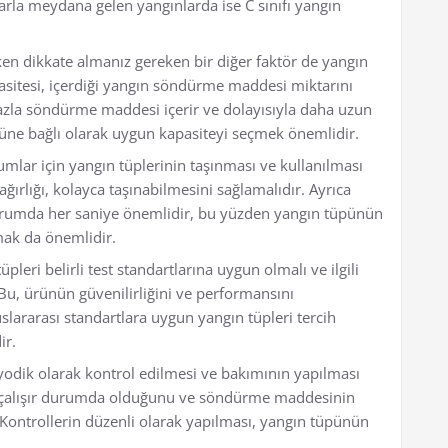
larla meydana gelen yangınlarda ise C sınıfı yangın
rken dikkate almanız gereken bir diğer faktör de yangın
sitesi, içerdiği yangın söndürme maddesi miktarını
fazla söndürme maddesi içerir ve dolayısıyla daha uzun
üğüne bağlı olarak uygun kapasiteyi seçmek önemlidir.
rumlar için yangın tüplerinin taşınması ve kullanılması
ırlığı, kolayca taşınabilmesini sağlamalıdır. Ayrıca
r durumda her saniye önemlidir, bu yüzden yangın tüpünün
lmak da önemlidir.
pleri belirli test standartlarına uygun olmalı ve ilgili
 Bu, ürünün güvenilirliğini ve performansını
lararası standartlara uygun yangın tüpleri tercih
ir.
iyodik olarak kontrol edilmesi ve bakımının yapılması
in çalışır durumda olduğunu ve söndürme maddesinin
Kontrollerin düzenli olarak yapılması, yangın tüpünün