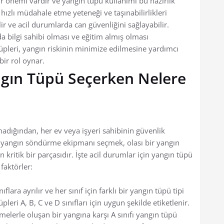
bir önemi vardır ve yangın tüpü kullanımı bu hazırlık
 hızlı müdahale etme yeteneği ve taşınabilirlikleri
r ve acil durumlarda can güvenliğini sağlayabilir.
 bilgi sahibi olması ve eğitim almış olması
üpleri, yangın riskinin minimize edilmesine yardımcı
bir rol oynar.
ngın Tüpü Seçerken Nelere
madığından, her ev veya işyeri sahibinin güvenlik
n yangın söndürme ekipmanı seçmek, olası bir yangın
ritik bir parçasıdır. İşte acil durumlar için yangın tüpü
faktörler:
ıflara ayrılır ve her sınıf için farklı bir yangın tüpü tipi
pleri A, B, C ve D sınıfları için uygun şekilde etiketlenir.
melerle oluşan bir yangına karşı A sınıfı yangın tüpü