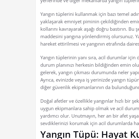
yerlerinde ve diğer mekanlarda yangın tüpler
Yangın tüplerini kullanmak için bazı temel adı
yaklaşarak emniyet piminin çekildiğinden emi
kollarını kavrayarak aşağı doğru bastırın. Bu
maddesini yangına yönlendirmiş olursunuz. Ya
hareket ettirilmesi ve yangının etrafında daire
Yangın tüplerinin yanı sıra, acil durumlar için
durum planınızı herkesin bildiğinden emin olun
gelerek, yangın çıkması durumunda neler yapıl
Ayrıca, evinizde veya iş yerinizde yangın tüpü
diğer güvenlik ekipmanlarının da bulunduğun
Doğal afetler ve özellikle yangınlar hızlı bir şe
uygun ekipmanlara sahip olmak ve acil durum
yardımcı olur. Unutmayın, her an bir afet yaşan
sevdiklerinizi korumak için acil durumlarda ha
Yangın Tüpü: Hayat Ku