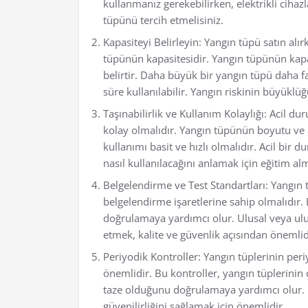
kullanmanız gerekebilirken, elektrikli cihaz
tüpünü tercih etmelisiniz.
Kapasiteyi Belirleyin: Yangın tüpü satın alı
tüpünün kapasitesidir. Yangın tüpünün kapa
belirtir. Daha büyük bir yangın tüpü daha 
süre kullanılabilir. Yangın riskinin büyükl
Taşınabilirlik ve Kullanım Kolaylığı: Acil du
kolay olmalıdır. Yangın tüpünün boyutu ve ağ
kullanımı basit ve hızlı olmalıdır. Acil bi
nasıl kullanılacağını anlamak için eğitim a
Belgelendirme ve Test Standartları: Yangın tü
belgelendirme işaretlerine sahip olmalıdır.
doğrulamaya yardımcı olur. Ulusal veya ulus
etmek, kalite ve güvenlik açısından önemlid
Periyodik Kontroller: Yangın tüplerinin per
önemlidir. Bu kontroller, yangın tüplerin
taze olduğunu doğrulamaya yardımcı olur. 
güvenilirliğini sağlamak için önemlidir.