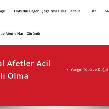
ngıç
Linkedin Beğeni Çoğaltma Hilesi Bedava
Liste
Sa
be Abone Nasıl Görünür
 Afetler Acil
Yangın Tüpü ve Doğal 
lı Olma