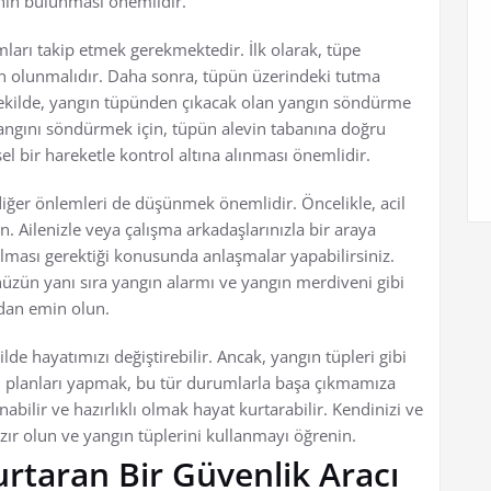
inin bulunması önemlidir.
mları takip etmek gerekmektedir. İlk olarak, tüpe
n olunmalıdır. Daha sonra, tüpün üzerindeki tutma
 şekilde, yangın tüpünden çıkacak olan yangın söndürme
ngını söndürmek için, tüpün alevin tabanına doğru
sel bir hareketle kontrol altına alınması önemlidir.
 diğer önlemleri de düşünmek önemlidir. Öncelikle, acil
. Ailenizle veya çalışma arkadaşlarınızla bir araya
ması gerektiği konusunda anlaşmalar yapabilirsiniz.
nüzün yanı sıra yangın alarmı ve yangın merdiveni gibi
dan emin olun.
kilde hayatımızı değiştirebilir. Ancak, yangın tüpleri gibi
 planları yapmak, bu tür durumlarla başa çıkmamıza
abilir ve hazırlıklı olmak hayat kurtarabilir. Kendinizi ve
zır olun ve yangın tüplerini kullanmayı öğrenin.
rtaran Bir Güvenlik Aracı