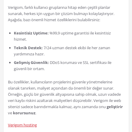
Verigom, farklı kullanıcı gruplarına hitap eden çeşitli planlar
sunarak, herkes için uygun bir çözüm bulmayı kolaylaştırıyor.
Aşağıda, bazı önemli hizmet özelliklerini bulabilirsiniz:
Kesintisiz Uptime:
%99,9 uptime garantisi ile kesintisiz
hizmet.
Teknik Destek:
7/24 uzman destek ekibi ile her zaman
yardımınıza hazır.
Gelişmiş Güvenlik:
DDoS koruması ve SSL sertifikası ile
güvenli bir ortam.
Bu özellikler, kullanıcıların projelerini güvenle yönetmelerine
olanak tanırken, maliyet açısından da önemli bir değer sunar.
Örneğin, güçlü bir güvenlik altyapısına sahip olmak, uzun vadede
veri kaybı riskini azaltarak maliyetleri düşürebilir. Verigom ile web
sitenizi sadece barındırmakla kalmaz, aynı zamanda onu
geliştirir
ve
korursunuz
.
Verigom hosting