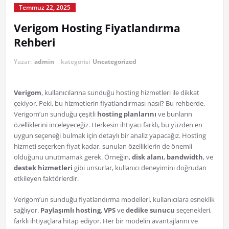
Temmuz 22, 2025
Verigom Hosting Fiyatlandırma
Rehberi
Yazar:
admin
kategorisi
Uncategorized
Verigom
, kullanıcılarına sunduğu hosting hizmetleri ile dikkat
çekiyor. Peki, bu hizmetlerin fiyatlandırması nasıl? Bu rehberde,
Verigom’un sunduğu çeşitli
hosting planlarını
ve bunların
özelliklerini inceleyeceğiz. Herkesin ihtiyacı farklı, bu yüzden en
uygun seçeneği bulmak için detaylı bir analiz yapacağız. Hosting
hizmeti seçerken fiyat kadar, sunulan özelliklerin de önemli
olduğunu unutmamak gerek. Örneğin,
disk alanı
,
bandwidth
, ve
destek hizmetleri
gibi unsurlar, kullanıcı deneyimini doğrudan
etkileyen faktörlerdir.
Verigom’un sunduğu fiyatlandırma modelleri, kullanıcılara esneklik
sağlıyor.
Paylaşımlı hosting
,
VPS
ve
dedike sunucu
seçenekleri,
farklı ihtiyaçlara hitap ediyor. Her bir modelin avantajlarını ve