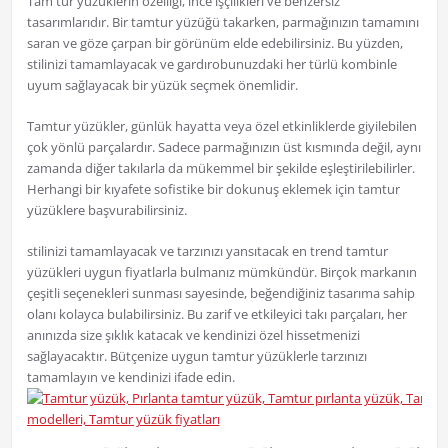
Tam tur yüzüklerin özelliği, ince işçilikleri ve benzersiz
tasarımlarıdır. Bir tamtur yüzüğü takarken, parmağınızın tamamını
saran ve göze çarpan bir görünüm elde edebilirsiniz. Bu yüzden,
stilinizi tamamlayacak ve gardırobunuzdaki her türlü kombinle
uyum sağlayacak bir yüzük seçmek önemlidir.
Tamtur yüzükler, günlük hayatta veya özel etkinliklerde giyilebilen
çok yönlü parçalardır. Sadece parmağınızın üst kısmında değil, aynı
zamanda diğer takılarla da mükemmel bir şekilde eşleştirilebilirler.
Herhangi bir kıyafete sofistike bir dokunuş eklemek için tamtur
yüzüklere başvurabilirsiniz.
stilinizi tamamlayacak ve tarzınızı yansıtacak en trend tamtur
yüzükleri uygun fiyatlarla bulmanız mümkündür. Birçok markanın
çeşitli seçenekleri sunması sayesinde, beğendiğiniz tasarıma sahip
olanı kolayca bulabilirsiniz. Bu zarif ve etkileyici takı parçaları, her
anınızda size şıklık katacak ve kendinizi özel hissetmenizi
sağlayacaktır. Bütçenize uygun tamtur yüzüklerle tarzınızı
tamamlayın ve kendinizi ifade edin.