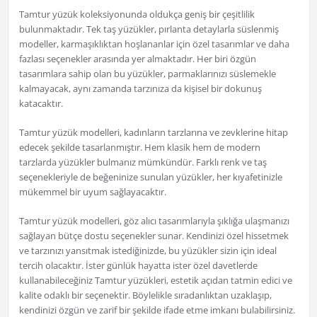
Tamtur yüzük koleksiyonunda oldukça geniş bir çeşitlilik
bulunmaktadır. Tek taş yüzükler, pırlanta detaylarla süslenmiş
modeller, karmaşıklıktan hoşlananlar için özel tasarımlar ve daha
fazlası seçenekler arasında yer almaktadır. Her biri özgün
tasarımlara sahip olan bu yüzükler, parmaklarınızı süslemekle
kalmayacak, aynı zamanda tarzınıza da kişisel bir dokunuş
katacaktır.
Tamtur yüzük modelleri, kadınların tarzlarına ve zevklerine hitap
edecek şekilde tasarlanmıştır. Hem klasik hem de modern
tarzlarda yüzükler bulmanız mümkündür. Farklı renk ve taş
seçenekleriyle de beğeninize sunulan yüzükler, her kıyafetinizle
mükemmel bir uyum sağlayacaktır.
Tamtur yüzük modelleri, göz alıcı tasarımlarıyla şıklığa ulaşmanızı
sağlayan bütçe dostu seçenekler sunar. Kendinizi özel hissetmek
ve tarzınızı yansıtmak istediğinizde, bu yüzükler sizin için ideal
tercih olacaktır. İster günlük hayatta ister özel davetlerde
kullanabileceğiniz Tamtur yüzükleri, estetik açıdan tatmin edici ve
kalite odaklı bir seçenektir. Böylelikle sıradanlıktan uzaklaşıp,
kendinizi özgün ve zarif bir şekilde ifade etme imkanı bulabilirsiniz.