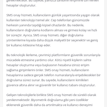
gerekmektedir. Bu sayede, yalnızca sahibinin erişimine izin verilen
hesaplar oluşturulur.
SMS onay hizmeti, kullanıcıların günlük yaşantısında yaygın olarak
kullanılan teknolojiyi temel alır. Cep telefonları günümüzde
herkesin yanında taşıdığı kişisel cihazlardır. Bu nedenle,
kullanıcıların doğrulama kodlarını alması ve girmesi kolay ve hızlı
bir süreçtir. Ayrıca, SMS onay hizmeti, diğer doğrulama
yöntemlerine kıyasla daha düşük maliyetli bir seçenektir ve geniş
bir kullanıcı kitlesine hitap eder.
Bu teknolojik ilerleme, çevrimiçi platformların güvenlik sorunlarıyla
mücadele etmesine yardımcı olur. Kötü niyetli kişilerin sahte
hesaplar oluşturma veya başkasının hesabına izinsiz erişim
sağlama girişimlerini önler. SMS onay hizmeti, kullanıcıların
hesaplarına sadece gerçek telefon numaralarıyla erişebilecekleri bir
doğrulama süreci sunar. Bu sayede, kullanıcıların kimlikleri
güvence altına alınır ve güvenilir bir kullanıcı tabanı oluşturulur.
Gelişen teknolojilerle birlikte SMS onay hizmeti de sürekli olarak
yenilenmektedir. Biyometrik doğrulama gibi yeni özellikler
eklenerek güvenlik daha da artırılmakta ve kullanıcı deneyimi