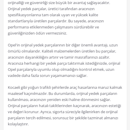
orijinalliği ve güvenirliği size büyük bir avantaj sağlayacaktır.
Orijinal yedek parçalar, üretici tarafından aracınızın
spesifikasyonlarına tam olarak uyan ve yüksek kalite
standartlarıyla üretilen parçalardır. Bu sayede, aracınızın
performansı etkilenmeden çalışmasını sürdürebilir ve
güvenliğinizden ödün vermezsiniz.
Opel'in orijinal yedek parçalarının bir diğer önemli avantajı, uzun
ömürlü olmalarıdır. Kaliteli malzemelerden üretilen bu parçalar,
aracınızın dayanıklılığını artırır ve tamir masraflarınızı azaltır.
Aracınıza herhangi bir yedek parça taktırmak istediğinizde, orijinal
Opel parçalarıyla uyumlu olup olmadığını kontrol etmek, uzun
vadede daha fazla sorun yaşamamanızı sağlar.
Kocaeli gibi yoğun trafikli şehirlerde araç hasarlarına maruz kalmak
maalesef kaçınılmazdır. Bu durumlarda, orijinal yedek parçaların
kullanılması, aracınızın yeniden eski haline dönmesini sağlar.
Orijinal parçaların hatalı taklitlerinden kaçınarak, aracınızın estetiği
ve değeri korunur. Ayrıca, sigorta süreciyle ilgilenirken de orijinal
parçaların tercih edilmesi, sorunsuz bir şekilde tazminat almanızı
kolaylaştırır.