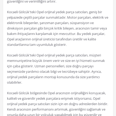
güvenliğini ve verimliliğini artırır.
Kocaeli Gölcük'teki Opel orijinal yedek parça satıcıları, geniş bir
yelpazede çeşitli parçalar sunmaktadır. Motor parçaları, elektrik ve
elektronik bileşenler, şanzıman parçaları, süspansiyon ve
direksiyon parçaları gibi birçok kritik bileşen, aracınızın tamir veya
bakım ihtiyaçlarını karşılamak için mevcuttur. Bu yedek parçalar,
Opel araçlarının orijinal üreticisi tarafından üretilir ve kalite
standartlarına tam uyumluluk gösterir.
Kocaeli Gölcük'teki Opel orijinal yedek parça satıcıları, müşteri
memnuniyetine büyük önem verir ve size en iyi hizmeti sunmak
için çaba gösterir. Uzman personelleri, size doğru parçayı
seçmenizde yardımcı olacak bilgi ve tecrübeye sahiptir. Ayrıca,
orijinal yedek parçaların montajı konusunda da size yardımcı
olabilirler.
Kocaeli Gölcük bölgesinde Opel aracınızın orijinalliğini koruyacak,
kaliteli ve güvenilir yedek parçalara erişmek istiyorsanız, Opel
orijinal yedek parça satıcıları sizin için en doğru adreslerden biridir.
Kendi aracınızın performansını artırmak, güvenliğini sağlamak ve
onunla daha uzun bir yolculuk yapabilmek için bu güvenilir ve