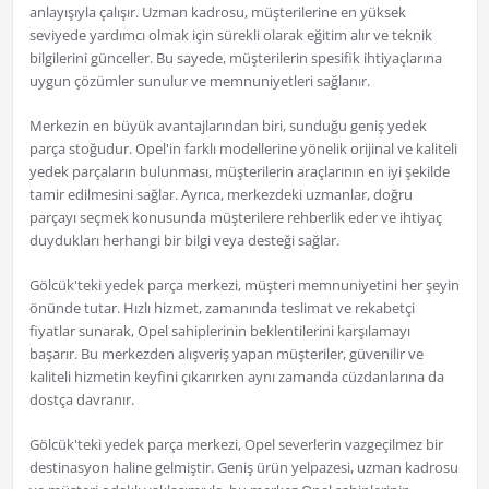
anlayışıyla çalışır. Uzman kadrosu, müşterilerine en yüksek
seviyede yardımcı olmak için sürekli olarak eğitim alır ve teknik
bilgilerini günceller. Bu sayede, müşterilerin spesifik ihtiyaçlarına
uygun çözümler sunulur ve memnuniyetleri sağlanır.
Merkezin en büyük avantajlarından biri, sunduğu geniş yedek
parça stoğudur. Opel'in farklı modellerine yönelik orijinal ve kaliteli
yedek parçaların bulunması, müşterilerin araçlarının en iyi şekilde
tamir edilmesini sağlar. Ayrıca, merkezdeki uzmanlar, doğru
parçayı seçmek konusunda müşterilere rehberlik eder ve ihtiyaç
duydukları herhangi bir bilgi veya desteği sağlar.
Gölcük'teki yedek parça merkezi, müşteri memnuniyetini her şeyin
önünde tutar. Hızlı hizmet, zamanında teslimat ve rekabetçi
fiyatlar sunarak, Opel sahiplerinin beklentilerini karşılamayı
başarır. Bu merkezden alışveriş yapan müşteriler, güvenilir ve
kaliteli hizmetin keyfini çıkarırken aynı zamanda cüzdanlarına da
dostça davranır.
Gölcük'teki yedek parça merkezi, Opel severlerin vazgeçilmez bir
destinasyon haline gelmiştir. Geniş ürün yelpazesi, uzman kadrosu