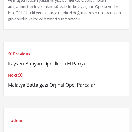
ve müşteri odaklı yaklaşımıyla, bu merkez Opel sahiplerinin
araçlarının tamir ve bakım süreçlerini kolaylaştırır. Opel severler
için, Gölcük'teki yedek parça merkezi doğru adres olup, aradıkları
güvenilirlik, kalite ve hizmeti sunmaktadır.
Previous:
Yazı
Kayseri Bünyan Opel İkinci El Parça
gezinmesi
Next:
Malatya Battalgazi Orjinal Opel Parçaları
admin