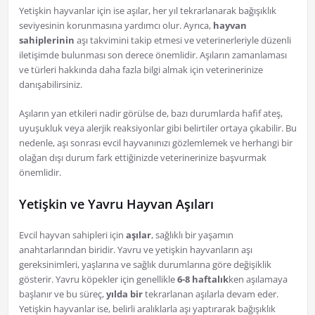
Yetişkin hayvanlar için ise aşılar, her yıl tekrarlanarak bağışıklık
seviyesinin korunmasına yardımcı olur. Ayrıca,
hayvan
sahiplerinin
aşı takvimini takip etmesi ve veterinerleriyle düzenli
iletişimde bulunması son derece önemlidir. Aşıların zamanlaması
ve türleri hakkında daha fazla bilgi almak için veterinerinize
danışabilirsiniz.
Aşıların yan etkileri nadir görülse de, bazı durumlarda hafif ateş,
uyuşukluk veya alerjik reaksiyonlar gibi belirtiler ortaya çıkabilir. Bu
nedenle, aşı sonrası evcil hayvanınızı gözlemlemek ve herhangi bir
olağan dışı durum fark ettiğinizde veterinerinize başvurmak
önemlidir.
Yetişkin ve Yavru Hayvan Aşıları
Evcil hayvan sahipleri için
aşılar
, sağlıklı bir yaşamın
anahtarlarından biridir. Yavru ve yetişkin hayvanların aşı
gereksinimleri, yaşlarına ve sağlık durumlarına göre değişiklik
gösterir. Yavru köpekler için genellikle
6-8 haftalık
ken aşılamaya
başlanır ve bu süreç,
yılda bir
tekrarlanan aşılarla devam eder.
Yetişkin hayvanlar ise, belirli aralıklarla aşı yaptırarak bağışıklık