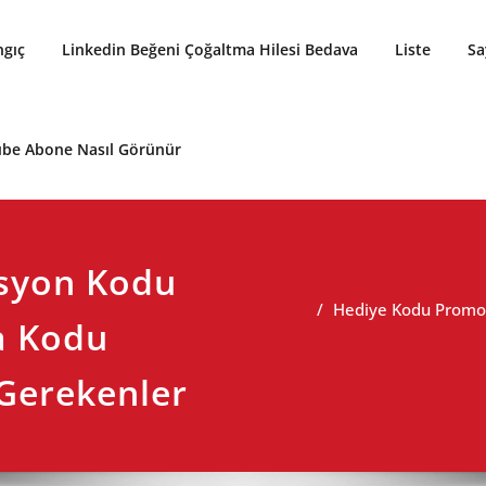
ngıç
Linkedin Beğeni Çoğaltma Hilesi Bedava
Liste
Sa
be Abone Nasıl Görünür
syon Kodu
Hediye Kodu Promos
a Kodu
Gerekenler