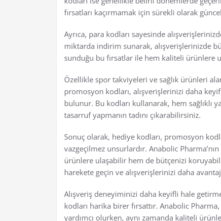
kodları ise genellikle belirli dönemlerde geçerl
fırsatları kaçırmamak için sürekli olarak günc
Ayrıca, para kodları sayesinde alışverişlerinizde
miktarda indirim sunarak, alışverişlerinizde b
sunduğu bu fırsatlar ile hem kaliteli ürünlere u
Özellikle spor takviyeleri ve sağlık ürünleri 
promosyon kodları, alışverişlerinizi daha keyif
bulunur. Bu kodları kullanarak, hem sağlıklı y
tasarruf yapmanın tadını çıkarabilirsiniz.
Sonuç olarak, hediye kodları, promosyon kodlar
vazgeçilmez unsurlardır. Anabolic Pharma’nın s
ürünlere ulaşabilir hem de bütçenizi koruyabil
harekete geçin ve alışverişlerinizi daha avantajl
Alışveriş deneyiminizi daha keyifli hale getir
kodları harika birer fırsattır. Anabolic Phar
yardımcı olurken, aynı zamanda kaliteli ürünler