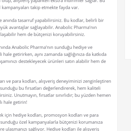
i olup, alışveriş yaparken ekstra indirimler sağlar. Bu
el kampanyaları takip etmekte fayda var.
 anında tasarruf yapabilirsiniz. Bu kodlar, belirli bir
üyük avantajlar sağlayabilir. Anabolic Pharma’nın
laşabilir hem de bütçenizi koruyabilirsiniz.
alanında Anabolic Pharma’nın sunduğu hediye ve
li hale getirirken, aynı zamanda sağlığınıza da katkıda
aşamınızı destekleyecek ürünleri satın alabilir hem de
ı ve para kodları, alışveriş deneyiminizi zenginleştiren
unduğu bu fırsatları değerlendirerek, hem kaliteli
irsiniz. Unutmayın, fırsatlar sınırlıdır; bu yüzden hemen
ı hale getirin!
mek için hediye kodları, promosyon kodları ve para
ma, sunduğu özel kampanyalarla bütçenizi korumanıza
e ulaşmanızı sağlıyor. Hediye kodları ile alışveriş