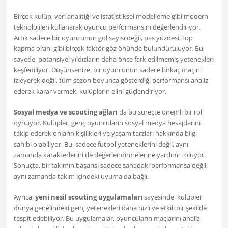
Birçok kulüp, veri analitiği ve istatistiksel modelleme gibi modern
teknolojileri kullanarak oyuncu performansını değerlendiriyor.
Artık sadece bir oyuncunun gol sayısı değil, pas yüzdesi, top
kapma oranı gibi birçok faktör göz önünde bulunduruluyor. Bu
sayede, potansiyel yıldızların daha önce fark edilmemiş yetenekleri
keşfediliyor. Düşünsenize, bir oyuncunun sadece birkaç maçını
izleyerek değil, tüm sezon boyunca gösterdiği performansı analiz
ederek karar vermek, kulüplerin elini güçlendiriyor.
Sosyal medya ve scouting ağları
da bu süreçte önemli bir rol
oynuyor. Kulüpler, genç oyuncuların sosyal medya hesaplarını
takip ederek onların kişilikleri ve yaşam tarzları hakkında bilgi
sahibi olabiliyor. Bu, sadece futbol yeteneklerini değil, aynı
zamanda karakterlerini de değerlendirmelerine yardımcı oluyor.
Sonuçta, bir takımın başarısı sadece sahadaki performansa değil,
aynı zamanda takım içindeki uyuma da bağlı.
Ayrıca,
yeni nesil scouting uygulamaları
sayesinde, kulüpler
dünya genelindeki genç yetenekleri daha hızlı ve etkili bir şekilde
tespit edebiliyor. Bu uygulamalar, oyuncuların maçlarını analiz