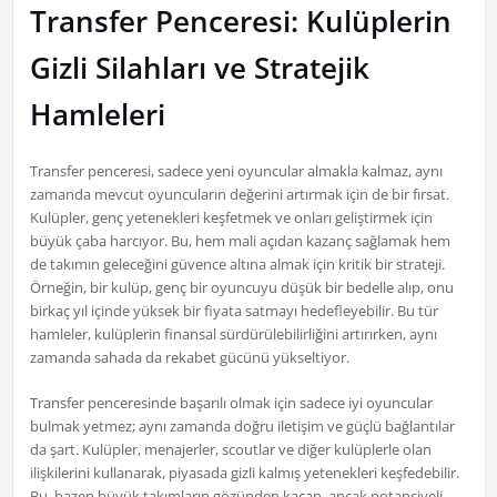
Transfer Penceresi: Kulüplerin
Gizli Silahları ve Stratejik
Hamleleri
Transfer penceresi, sadece yeni oyuncular almakla kalmaz, aynı
zamanda mevcut oyuncuların değerini artırmak için de bir fırsat.
Kulüpler, genç yetenekleri keşfetmek ve onları geliştirmek için
büyük çaba harcıyor. Bu, hem mali açıdan kazanç sağlamak hem
de takımın geleceğini güvence altına almak için kritik bir strateji.
Örneğin, bir kulüp, genç bir oyuncuyu düşük bir bedelle alıp, onu
birkaç yıl içinde yüksek bir fiyata satmayı hedefleyebilir. Bu tür
hamleler, kulüplerin finansal sürdürülebilirliğini artırırken, aynı
zamanda sahada da rekabet gücünü yükseltiyor.
Transfer penceresinde başarılı olmak için sadece iyi oyuncular
bulmak yetmez; aynı zamanda doğru iletişim ve güçlü bağlantılar
da şart. Kulüpler, menajerler, scoutlar ve diğer kulüplerle olan
ilişkilerini kullanarak, piyasada gizli kalmış yetenekleri keşfedebilir.
Bu, bazen büyük takımların gözünden kaçan, ancak potansiyeli