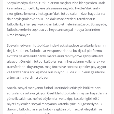
Sosyal medya, futbol tutkunlarının maçları izledikleri yerden uzak
kalmadan güncel bilgilere ulaşmasını sağladı. Twitter'daki anlık
skor güncellemeleri, Instagram'daki futbolcuların özel hayatlarına
dair paylaşımlar ve YouTube'daki maç özetleri, taraftarların
futbolla ilgili her şeyi yakından takip etmelerini sağlıyor. Bu sayede,
futbolseverlerin coşkusu ve heyecanı sosyal medya üzerinden
ivme kazanıyor.
Sosyal medyanın futbol üzerindeki etkisi sadece taraftarlarla sınırlı
değil. Kulüpler, futbolcular ve sponsorlar da bu dijital platformu
aktif bir şekilde kullanarak markalarını tanıtıyor ve geniş kitlelere
ulaşıyor. Örneğin, futbol kulüpleri resmi hesaplarını kullanarak yeni
transferlerini duyuruyor, maç öncesi ve sonrası içerikler paylaşıyor
ve taraftarlarla etkileşimde bulunuyor. Bu da kulüplerin gelirlerini
artırmasına yardımcı oluyor.
Ancak, sosyal medyanın futbol üzerindeki etkisiyle birlikte bazı
sorunlar da ortaya çıkıyor. Özellikle futbolcuların kişisel hayatlarına
yönelik saldırılar, nefret söylemleri ve takipçi tacizleri gibi kötü
niyetli eylemler, sosyal medyanın karanlık yüzünü gösteriyor. Bu
durum, futbolcuların psikolojik sağlığını olumsuz etkileyebilir ve