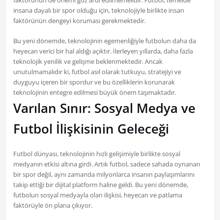
faktörünün de önemi göz ardı edilmemelidir. Futbol, temelde
insana dayalı bir spor olduğu için, teknolojiyle birlikte insan
faktörünün dengeyi koruması gerekmektedir.
Bu yeni dönemde, teknolojinin egemenliğiyle futbolun daha da
heyecan verici bir hal aldığı açıktır. İlerleyen yıllarda, daha fazla
teknolojik yenilik ve gelişme beklenmektedir. Ancak
unutulmamalıdır ki, futbol asıl olarak tutkuyu, stratejiyi ve
duyguyu içeren bir spordur ve bu özelliklerin korunarak
teknolojinin entegre edilmesi büyük önem taşımaktadır.
Varılan Sınır: Sosyal Medya ve
Futbol İlişkisinin Geleceği
Futbol dünyası, teknolojinin hızlı gelişimiyle birlikte sosyal
medyanın etkisi altına girdi. Artık futbol, sadece sahada oynanan
bir spor değil, aynı zamanda milyonlarca insanın paylaşımlarını
takip ettiği bir dijital platform haline geldi. Bu yeni dönemde,
futbolun sosyal medyayla olan ilişkisi, heyecan ve patlama
faktörüyle ön plana çıkıyor.