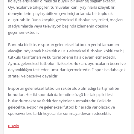
kolayca erişilebilir olması da büyük bir avantaj sağlamaktadır.
Oyuncular ve takipçiler, turnuvaları canlı yayınlarla izleyebilir,
deneyimlerini paylaşabilir ve çevrimiçi ortamda bir topluluk
oluşturabilir. Buna karşılık, geleneksel futbolun seyircileri, maçları
stadyumlarda veya televizyon başında izlemenin ötesine
geçememektedir.
Bununla birlikte, e-sporun geleneksel futbolun yerini tamamen
alacağını söylemek haksızlık olur. Geleneksel futbolun köklü tarihi,
tutkulu taraftarları ve kültürel önemi hala devam etmektedir.
Ayrıca, geleneksel futbolun fiziksel zorlukları, oyuncuların beceri ve
dayanıklılığını test eden unsurları içermektedir. E-spor ise daha çok
strateji ve beceriye dayalıdır.
E-sporun geleneksel futbolun rakibi olup olmadığı tartışmalı bir
konudur. Her iki spor dalı da kendine özgü bir takipçi kitlesi
bulundurmakta ve farklı deneyimler sunmaktadır. Belki de
gelecekte, e-spor ve geleneksel futbol bir arada var olacak ve
sporseverlere farklı heyecanlar sunmaya devam edecektir.
onwin