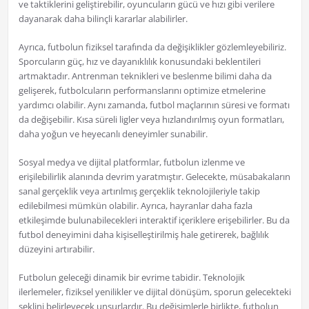
ve taktiklerini geliştirebilir, oyuncuların gücü ve hızı gibi verilere
dayanarak daha bilinçli kararlar alabilirler.
Ayrıca, futbolun fiziksel tarafında da değişiklikler gözlemleyebiliriz.
Sporcuların güç, hız ve dayanıklılık konusundaki beklentileri
artmaktadır. Antrenman teknikleri ve beslenme bilimi daha da
gelişerek, futbolcuların performanslarını optimize etmelerine
yardımcı olabilir. Aynı zamanda, futbol maçlarının süresi ve formatı
da değişebilir. Kısa süreli ligler veya hızlandırılmış oyun formatları,
daha yoğun ve heyecanlı deneyimler sunabilir.
Sosyal medya ve dijital platformlar, futbolun izlenme ve
erişilebilirlik alanında devrim yaratmıştır. Gelecekte, müsabakaların
sanal gerçeklik veya artırılmış gerçeklik teknolojileriyle takip
edilebilmesi mümkün olabilir. Ayrıca, hayranlar daha fazla
etkileşimde bulunabilecekleri interaktif içeriklere erişebilirler. Bu da
futbol deneyimini daha kişiselleştirilmiş hale getirerek, bağlılık
düzeyini artırabilir.
Futbolun geleceği dinamik bir evrime tabidir. Teknolojik
ilerlemeler, fiziksel yenilikler ve dijital dönüşüm, sporun gelecekteki
şeklini belirleyecek unsurlardır. Bu değişimlerle birlikte, futbolun