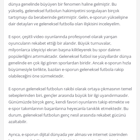
dünya genelinde büyüyen bir fenomen haline gelmiştir. Bu
yükseliş, geleneksel futbolun hakimiyetini sorgulayan birçok
tartışmayı da beraberinde getirmiştir. Gelin, e-sporun yükselişine
dair detayları ve geleneksel futbolla olan ilişkisini inceleyelim.
E-spor, çeşitli video oyunlarında profesyonel olarak yarışan
oyuncuların rekabet ettiği bir alandır. Büyük turnuvalar,
milyonlarca izleyiciyi ekran başına kilitleyerek bu spor dalının
popülerliğini artırmaktadır. Geleneksel futbol ise yüzyıllardır dünya
genelinde en çok ilgi gören sporlardan biridir. Ancak e-sporun hızla
büyümesiyle birlikte, bazıları e-sporun geleneksel futbola rakip
olabileceğini öne sürmektedir.
E-sporun geleneksel futbolun rakibi olarak ortaya çıkmasının temel
sebeplerinden biri, gençler arasında büyük bir ilgi uyandırmasıdır.
Günümüzde birçok genç, kendi favori oyunlarını takip etmekte ve
e-spor takımlarının başarılarına heyecanla tanıklık etmektedir. Bu
durum, geleneksel futbolun genç nesil arasında rekabet gücünü
azaltabilir.
Ayrıca, e-sporun dijital dünyada yer alması ve internet üzerinden