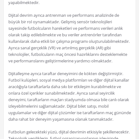
yapabilmektedir.
Dijital devrim ayrıca antrenman ve performans analizinde de
büyük bir rol oynamaktadır. Gelişmiş sensör teknolojileri
sayesinde futbolcuların hareketleri ve performans verileri anlık
olarak takip edilebilmekte ve bu veriler antrenörler tarafından
kullanılarak daha etkili bir çalışma programı oluşturulabilmektedir.
Ayrıca sanal gerçeklik (VR) ve artırılmış gerçeklik (AR) gibi
teknolojiler, futbolcuların maç öncesi hazırlıklarını desteklemekte
ve performanslarını geliştirmelerine yardımcı olmaktadır.
Dijitalleşme ayrıca taraftar deneyimini de kökten değiştirmiştir.
Futbol kulüpleri, sosyal medya platformları ve diğer dijital kanallar
aracılığıyla taraftarlarla daha sıkı bir etkileşim kurabilmekte ve
onlara özel içerikler sunabilmektedir. Ayrıca sanal seyircilik
deneyimi, taraftarların maçları stadyumda olmasa bile canlı olarak
izleyebilmelerini sağlamaktadır. Dijital bilet satışı, mobil
uygulamalar ve diğer dijital çözümler ise taraftarların maç gününde
daha rahat bir deneyim yaşamasına olanak tanımaktadır.
Futbolun gelecekteki yüzü, dijital devrimin etkisiyle şekillenecektir.
Teknolojik yeniliklerin, futbol organizasyonlarının işleyişinde,