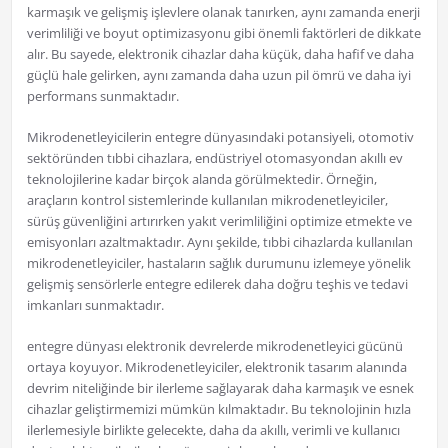
karmaşık ve gelişmiş işlevlere olanak tanırken, aynı zamanda enerji
verimliliği ve boyut optimizasyonu gibi önemli faktörleri de dikkate
alır. Bu sayede, elektronik cihazlar daha küçük, daha hafif ve daha
güçlü hale gelirken, aynı zamanda daha uzun pil ömrü ve daha iyi
performans sunmaktadır.
Mikrodenetleyicilerin entegre dünyasındaki potansiyeli, otomotiv
sektöründen tıbbi cihazlara, endüstriyel otomasyondan akıllı ev
teknolojilerine kadar birçok alanda görülmektedir. Örneğin,
araçların kontrol sistemlerinde kullanılan mikrodenetleyiciler,
sürüş güvenliğini artırırken yakıt verimliliğini optimize etmekte ve
emisyonları azaltmaktadır. Aynı şekilde, tıbbi cihazlarda kullanılan
mikrodenetleyiciler, hastaların sağlık durumunu izlemeye yönelik
gelişmiş sensörlerle entegre edilerek daha doğru teşhis ve tedavi
imkanları sunmaktadır.
entegre dünyası elektronik devrelerde mikrodenetleyici gücünü
ortaya koyuyor. Mikrodenetleyiciler, elektronik tasarım alanında
devrim niteliğinde bir ilerleme sağlayarak daha karmaşık ve esnek
cihazlar geliştirmemizi mümkün kılmaktadır. Bu teknolojinin hızla
ilerlemesiyle birlikte gelecekte, daha da akıllı, verimli ve kullanıcı