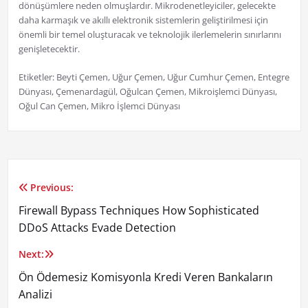
dönüşümlere neden olmuşlardır. Mikrodenetleyiciler, gelecekte
daha karmaşık ve akıllı elektronik sistemlerin geliştirilmesi için
önemli bir temel oluşturacak ve teknolojik ilerlemelerin sınırlarını
genişletecektir.
Etiketler: Beyti Çemen, Uğur Çemen, Uğur Cumhur Çemen, Entegre
Dünyası, Çemenardagül, Oğulcan Çemen, Mikroişlemci Dünyası,
Oğul Can Çemen, Mikro İşlemci Dünyası
Previous:
Yazı
Firewall Bypass Techniques How Sophisticated
gezinmesi
DDoS Attacks Evade Detection
Next:
Ön Ödemesiz Komisyonla Kredi Veren Bankaların
Analizi