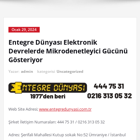
Ocak 29, 2024
Entegre Dünyası Elektronik
Devrelerde Mikrodenetleyici Gücünü
Gösteriyor
Yazar:
admin
kategorisi
Uncategorized
Web Site Adresi;
www.entegredunyasi.com.tr
Şirket İletişim Numaraları: 444 75 31 / 0216 313 05 32
Adres: Şerifali Mahallesi Kutup sokak No:52 Ümraniye / İstanbul