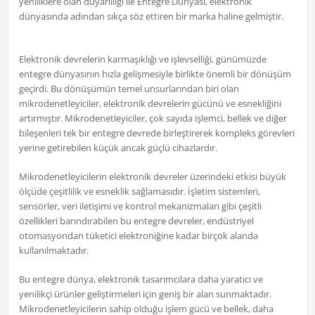
yeniliklere olan duyarlılığı ile Entegre Dünyası, elektronik
dünyasında adından sıkça söz ettiren bir marka haline gelmiştir.
Elektronik devrelerin karmaşıklığı ve işlevselliği, günümüzde
entegre dünyasının hızla gelişmesiyle birlikte önemli bir dönüşüm
geçirdi. Bu dönüşümün temel unsurlarından biri olan
mikrodenetleyiciler, elektronik devrelerin gücünü ve esnekliğini
artırmıştır. Mikrodenetleyiciler, çok sayıda işlemci, bellek ve diğer
bileşenleri tek bir entegre devrede birleştirerek kompleks görevleri
yerine getirebilen küçük ancak güçlü cihazlardır.
Mikrodenetleyicilerin elektronik devreler üzerindeki etkisi büyük
ölçüde çeşitlilik ve esneklik sağlamasıdır. İşletim sistemleri,
sensörler, veri iletişimi ve kontrol mekanizmaları gibi çeşitli
özellikleri barındırabilen bu entegre devreler, endüstriyel
otomasyondan tüketici elektroniğine kadar birçok alanda
kullanılmaktadır.
Bu entegre dünya, elektronik tasarımcılara daha yaratıcı ve
yenilikçi ürünler geliştirmeleri için geniş bir alan sunmaktadır.
Mikrodenetleyicilerin sahip olduğu işlem gücü ve bellek, daha