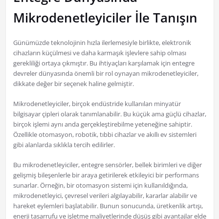
Mikrodenetleyiciler İle Tanışın
Günümüzde teknolojinin hızla ilerlemesiyle birlikte, elektronik
cihazların küçülmesi ve daha karmaşık işlevlere sahip olması
gerekliliği ortaya çıkmıştır. Bu ihtiyaçları karşılamak için entegre
devreler dünyasında önemli bir rol oynayan mikrodenetleyiciler,
dikkate değer bir seçenek haline gelmiştir.
Mikrodenetleyiciler, birçok endüstride kullanılan minyatür
bilgisayar çipleri olarak tanımlanabilir. Bu küçük ama güçlü cihazlar,
birçok işlemi aynı anda gerçekleştirebilme yeteneğine sahiptir.
Özellikle otomasyon, robotik, tıbbi cihazlar ve akıllı ev sistemleri
gibi alanlarda sıklıkla tercih edilirler.
Bu mikrodenetleyiciler, entegre sensörler, bellek birimleri ve diğer
gelişmiş bileşenlerle bir araya getirilerek etkileyici bir performans
sunarlar. Örneğin, bir otomasyon sistemi için kullanıldığında,
mikrodenetleyici, çevresel verileri algılayabilir, kararlar alabilir ve
hareket eylemleri başlatabilir. Bunun sonucunda, üretkenlik artışı,
enerji tasarrufu ve işletme maliyetlerinde düşüş gibi avantajlar elde