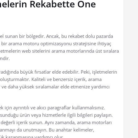
melerin Rekabette Öne
yel sunan bir bölgedir. Ancak, bu rekabet dolu pazarda
i bir arama motoru optimizasyonu stratejisine ihtiyaç
etmelerin web sitelerini arama motorlarında üst sıralara
mdir.
dığında büyük fırsatlar elde edebilir. Peki, işletmelerin
 oluşturmaktır. Kaliteli ve benzersiz içerik, arama
ir ve daha yüksek sıralamalar elde etmenize yardımcı
için ayrıntılı ve akıcı paragraflar kullanmalısınız.
unduğu ürün veya hizmetlerle ilgili bilgileri paylaşın.
ra değerli içerik sunun. Aynı zamanda, arama motorları
klanmayı da unutmayın. Bu anahtar kelimeler,
lük kazanmasına yardımcı olur.