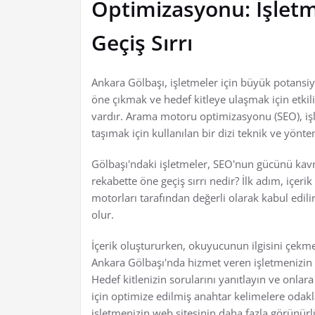
Optimizasyonu: İşlet
Geçiş Sırrı
Ankara Gölbaşı, işletmeler için büyük potansi
öne çıkmak ve hedef kitleye ulaşmak için etkil
vardır. Arama motoru optimizasyonu (SEO), işl
taşımak için kullanılan bir dizi teknik ve yönte
Gölbaşı'ndaki işletmeler, SEO'nun gücünü kavra
rekabette öne geçiş sırrı nedir? İlk adım, içerik
motorları tarafından değerli olarak kabul edil
olur.
İçerik oluştururken, okuyucunun ilgisini çekmek 
Ankara Gölbaşı'nda hizmet veren işletmenizin s
Hedef kitlenizin sorularını yanıtlayın ve onla
için optimize edilmiş anahtar kelimelere oda
işletmenizin web sitesinin daha fazla görünür