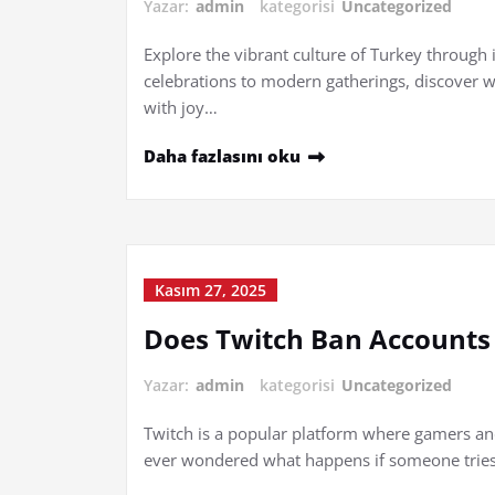
Yazar:
admin
kategorisi
Uncategorized
Explore the vibrant culture of Turkey through i
celebrations to modern gatherings, discover w
with joy…
Daha fazlasını oku
Kasım 27, 2025
Does Twitch Ban Accounts 
Yazar:
admin
kategorisi
Uncategorized
Twitch is a popular platform where gamers an
ever wondered what happens if someone tries 