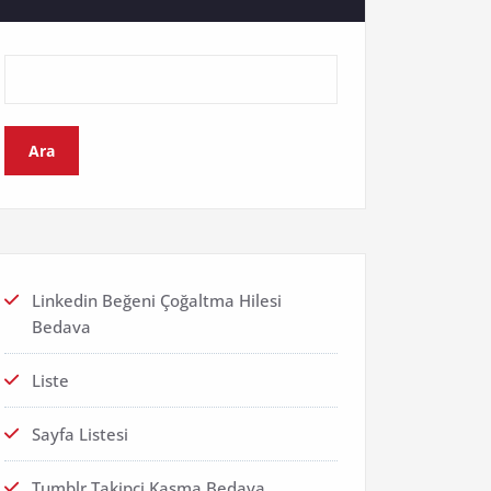
Ara
Linkedin Beğeni Çoğaltma Hilesi
Bedava
Liste
Sayfa Listesi
Tumblr Takipçi Kasma Bedava